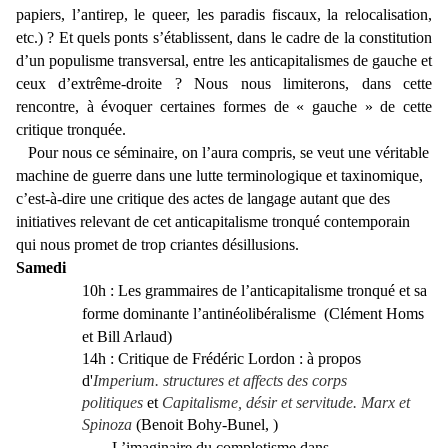
papiers, l’antirep, le queer, les paradis fiscaux, la relocalisation,
etc.) ? Et quels ponts s’établissent, dans le cadre de la constitution
d’un populisme transversal, entre les anticapitalismes de gauche et
ceux d’extrême-droite ? Nous nous limiterons, dans cette
rencontre, à évoquer certaines formes de « gauche » de cette
critique tronquée.
Pour nous ce séminaire, on l’aura compris, se veut une véritable
machine de guerre dans une lutte terminologique et taxinomique,
c’est-à-dire une critique des actes de langage autant que des
initiatives relevant de cet anticapitalisme tronqué contemporain
qui nous promet de trop criantes désillusions.
Samedi
10h :
Les grammaires de l’anticapitalisme tronqué et sa
forme dominante l’antinéolibéralisme
(Clément Homs
et Bill Arlaud)
14h : Critique de Frédéric Lordon :
à propos
d'
Imperium. structures et affects des corps
politiques
et
Capitalisme, désir et servitude. Marx et
Spinoza
(Benoit Bohy-Bunel,
)
L’imaginaire du complotisme dans