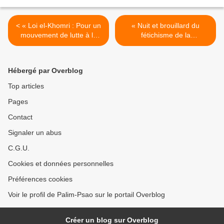
< « Loi el-Khomri : Pour un
« Nuit et brouillard du
mouvement de lutte à la
fétichisme de la
hauteur du scandale », par
marchandise » [Rencontre
Benoit Bohy-Bunel
le 13 août, à Montpellier] >
Hébergé par Overblog
Top articles
Pages
Contact
Signaler un abus
C.G.U.
Cookies et données personnelles
Préférences cookies
Voir le profil de Palim-Psao sur le portail Overblog
Créer un blog sur Overblog