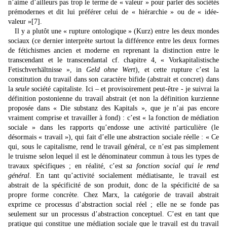
n’aime d’ailleurs pas trop le terme de « valeur » pour parler des sociétés
prémodernes et dit lui préférer celui de « hiérarchie » ou de « idée-
valeur »
[7]
.
Il y a plutôt une « rupture ontologique » (Kurz) entre les deux mondes
sociaux (ce dernier interprète surtout la différence entre les deux formes
de fétichismes ancien et moderne en reprenant la distinction entre le
transcendant et le transcendantal cf. chapitre 4, « Vorkapitalistische
Fetischverhältnisse », in
Geld ohne Wert
), et cette rupture c’est la
constitution du travail dans son caractère bifide (abstrait et concret) dans
la
seule
société capitaliste. Ici – et provisoirement peut-être - je suivrai la
définition postonienne du travail abstrait (et non la définition kurzienne
proposée dans « Die substanz des Kapitals », que je n’ai pas encore
vraiment comprise et travailler à fond) : c’est « la fonction de médiation
sociale » dans les rapports qu’endosse une activité particulière (le
désormais « travail »), qui fait d’elle une abstraction sociale réelle : « Ce
qui, sous le capitalisme, rend le travail général, ce n’est pas simplement
le truisme selon lequel il est le dénominateur commun à tous les types de
travaux spécifiques ; en réalité, c’est
sa fonction social qui le rend
général
. En tant qu’activité socialement médiatisante, le travail est
abstrait de la spécificité de son produit, donc de la spécificité de sa
propre forme concrète. Chez Marx, la catégorie de travail abstrait
exprime ce processus d’abstraction social réel ; elle ne se fonde pas
seulement sur un processus d’abstraction conceptuel. C’est en tant que
pratique qui constitue une médiation sociale que le travail est du travail