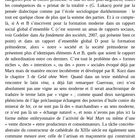
les conséquences du « primat de la totalité » (G. Lukacs) porté par la
pensée dialectique comme par l’école sociologique durkheimienne : le
tout est quelque chose de plus que la somme des parties. Et à ce compte-
là, si A et B s’inscrivent pour la formation moderne dans un rapport
social global d’ensemble C (c’est souvent un amas de rapports sociaux,
voir Godelier dans
Au fondement des sociétés
, 2007, qui présente bien ce
point) et dans un rapport d’ensemble global D pour la formation
prémoderne, alors « notre » société et la société prémoderne ne
présentent plus d’identiques éléments A et B, quels que soient le rapport
de subordination entre ces derniers. C’est tout le problème des « formes
niches », des « interstices », ou des « pores » sociales évoqué déjà par
Marx mais de manière encore incohérente et développé par R. Kurz dans
le chapitre 3 de
Geld ohne Wert.
Quand dans un texte médiéval on
rencontre le latin
vina
, a déjà fait remarquer Guerreau, ceci n’est
absolument pas une vigne au sens moderne et il serait anachronique de
traduire le terme latin par « vigne » ; comme quand deux navigateurs
phéniciens de l’âge préclassique échangent des poteries d’huile contre du
minerai de fer, ce ne sont pas là des « marchandises » au sens moderne,
ce n’est pas là un « échange naturel », et nous n’avons pas plus ici la
forme même embryonnaire de l’activité de
Wal Mart
ou même d’une
« vente directe » entre producteurs et consommateurs. La tâche concrète-
abstraite du constructeur de cathédrale du XIIIe siècle est également sans
commune mesure avec celle de l’artisan en maçonnerie qui construirait