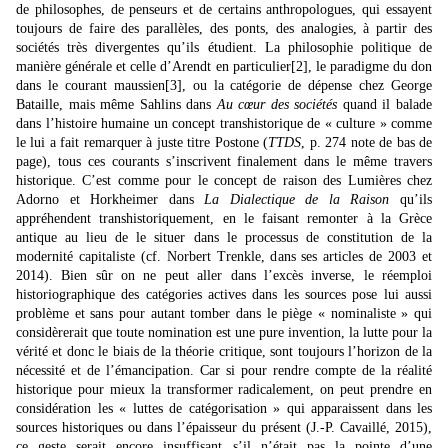
de philosophes, de penseurs et de certains anthropologues, qui essayent
toujours de faire des parallèles, des ponts, des analogies, à partir des
sociétés très divergentes qu’ils étudient. La philosophie politique de
manière générale et celle d’Arendt en particulier
[2]
, le paradigme du don
dans le courant maussien
[3]
, ou la catégorie de dépense chez George
Bataille, mais même Sahlins dans
Au cœur des sociétés
quand il balade
dans l’histoire humaine un concept transhistorique de « culture » comme
le lui a fait remarquer à juste titre Postone (
TTDS
, p. 274 note de bas de
page), tous ces courants s’inscrivent finalement dans le même travers
historique. C’est comme pour le concept de raison des Lumières chez
Adorno et Horkheimer dans
La Dialectique de la Raison
qu’ils
appréhendent transhistoriquement, en le faisant remonter à la Grèce
antique au lieu de le situer dans le processus de constitution de la
modernité capitaliste (cf. Norbert Trenkle, dans ses articles de 2003 et
2014). Bien sûr on ne peut aller dans l’excès inverse, le réemploi
historiographique des catégories actives dans les sources pose lui aussi
problème et sans pour autant tomber dans le piège « nominaliste » qui
considèrerait que toute nomination est une pure invention, la lutte pour la
vérité et donc le biais de la théorie critique, sont toujours l’horizon de la
nécessité et de l’émancipation. Car si pour rendre compte de la réalité
historique pour mieux la transformer radicalement, on peut prendre en
considération les « luttes de catégorisation » qui apparaissent dans les
sources historiques ou dans l’épaisseur du présent (J.-P. Cavaillé, 2015),
ce geste serait encore insuffisant s’il n’était pas la pointe d’une