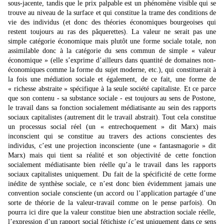
sous-jacente, tandis que le prix palpable est un phénomène visible qui se
trouve au niveau de la surface et qui constitue la trame des conditions de
vie des individus (et donc des théories économiques bourgeoises qui
restent toujours au ras des pâquerettes). La valeur ne serait pas une
simple catégorie économique mais plutôt une forme sociale totale, non
assimilable donc à la catégorie du sens commun de simple « valeur
économique » (elle s’exprime d’ailleurs dans quantité de domaines non-
économiques comme la forme du sujet moderne, etc.), qui constituerait à
la fois une médiation sociale et également, de ce fait, une forme de
« richesse abstraite » spécifique à la seule société capitaliste. Et ce parce
que son contenu - sa substance sociale - est toujours au sens de Postone,
le travail dans sa fonction socialement médiatisante au sein des rapports
sociaux capitalistes (autrement dit le travail abstrait). Tout cela constitue
un processus social réel (un « entrechoquement » dit Marx) mais
inconscient qui se constitue au travers des actions conscientes des
individus, c’est une projection inconsciente (une « fantasmagorie » dit
Marx) mais qui tient sa réalité et son objectivité de cette fonction
socialement médiatisante bien réelle qu’a le travail dans les rapports
sociaux capitalistes uniquement. Du fait de la spécificité de cette forme
inédite de synthèse sociale, ce n’est donc bien évidemment jamais une
convention sociale consciente (un accord ou l’application partagée d’une
sorte de théorie de la valeur-travail comme on le pense parfois). On
pourra ici dire que la valeur constitue bien une abstraction sociale réelle,
l’expression d’un rapport social fétichiste (c’est uniquement dans ce sens