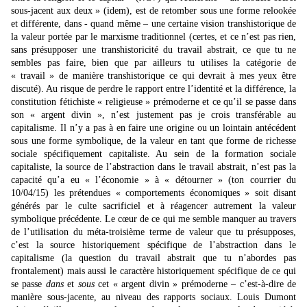
sous-jacent aux deux » (idem), est de retomber sous une forme relookée
et différente, dans - quand même – une certaine vision transhistorique de
la valeur portée par le marxisme traditionnel (certes, et ce n’est pas rien,
sans présupposer une transhistoricité du travail abstrait, ce que tu ne
sembles pas faire, bien que par ailleurs tu utilises la catégorie de
« travail » de manière transhistorique ce qui devrait à mes yeux être
discuté). Au risque de perdre le rapport entre l’identité et la différence, la
constitution fétichiste « religieuse » prémoderne et ce qu’il se passe dans
son « argent divin », n’est justement pas je crois transférable au
capitalisme. Il n’y a pas à en faire une origine ou un lointain antécédent
sous une forme symbolique, de la valeur en tant que forme de richesse
sociale spécifiquement capitaliste. Au sein de la formation sociale
capitaliste, la source de l’abstraction dans le travail abstrait, n’est pas la
capacité qu’a eu « l’économie » à « détourner » (ton courrier du
10/04/15) les prétendues « comportements économiques » soit disant
générés par le culte sacrificiel et à réagencer autrement la valeur
symbolique précédente. Le cœur de ce qui me semble manquer au travers
de l’utilisation du méta-troisième terme de valeur que tu présupposes,
c’est la source historiquement spécifique de l’abstraction dans le
capitalisme (la question du travail abstrait que tu n’abordes pas
frontalement) mais aussi le caractère historiquement spécifique de ce qui
se passe
dans
et
sous
cet « argent divin » prémoderne – c’est-à-dire de
manière sous-jacente, au niveau des rapports sociaux. Louis Dumont