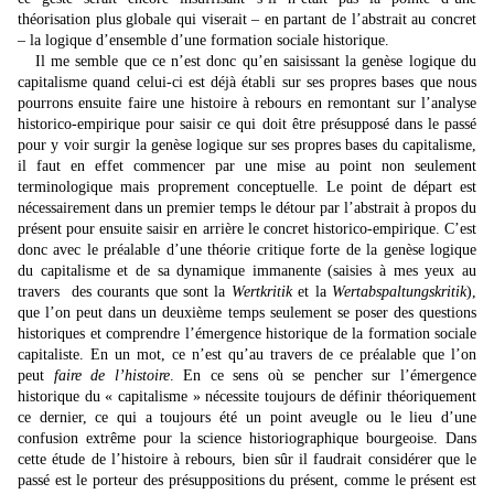
théorisation plus globale qui viserait – en partant de l’abstrait au concret
– la logique d’ensemble d’une formation sociale historique.
Il me semble que ce n’est donc qu’en saisissant la genèse logique du
capitalisme quand celui-ci est déjà établi sur ses propres bases que nous
pourrons ensuite faire une histoire à rebours en remontant sur l’analyse
historico-empirique pour saisir ce qui doit être présupposé dans le passé
pour y voir surgir la genèse logique sur ses propres bases du capitalisme,
il faut en effet commencer par une mise au point non seulement
terminologique mais proprement conceptuelle. Le point de départ est
nécessairement dans un premier temps le détour par l’abstrait à propos du
présent pour ensuite saisir en arrière le concret historico-empirique. C’est
donc avec le préalable d’une théorie critique forte de la genèse logique
du capitalisme et de sa dynamique immanente (saisies à mes yeux au
travers des courants que sont la
Wertkritik
et la
Wertabspaltungskritik
),
que l’on peut dans un deuxième temps seulement se poser des questions
historiques et comprendre l’émergence historique de la formation sociale
capitaliste. En un mot, ce n’est qu’au travers de ce préalable que l’on
peut
faire de l’histoire
. En ce sens où se pencher sur l’émergence
historique du « capitalisme » nécessite toujours de définir théoriquement
ce dernier, ce qui a toujours été un point aveugle ou le lieu d’une
confusion extrême pour la science historiographique bourgeoise. Dans
cette étude de l’histoire à rebours, bien sûr il faudrait considérer que le
passé est le porteur des présuppositions du présent, comme le présent est