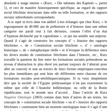
absoluité à usage interne » (Kurz, « Die substanz des Kapitals », partie
1), et ceci de manière historiquement spécifique, au regard du rapport
social fétichiste structurant dans telle ou telle formation, et des rapports
sociaux subordonnés correspondants.
A ce sujet tu écris dans ton additif à nos échanges que chez Kurz, « le
regroupement de 40.000 ans de préhistoire et d’histoire dans une même
catégorie me paraît tout à fait dérisoire, comme l’effet d’un état
d’hypnose déclenché par le capitalisme », ce qui me semble une méprise.
Quand il s’agit de construire les concepts d’ « histoire des rapports
fétichistes », de « Constitution sociale fétichiste », d’ « ontologie
historique », de « métaphysique réelle » et d’évoquer la différence entre
les divers modes de constitution fétichistes dans l’histoire, etc., Kurz
travaille la question du lien entre les formations sociales prémoderne au
niveau d’abstraction le plus élevé (en partant toujours de l’abstrait pour
aller au concret) et non au travers de leurs formes empiriques-concrètes
les plus immédiates qui sont bien sûr différentes entre chacune de ces
formations sociales post-néolithiques/antiques. Si tu veux simplement
dire que la société de l’Egypte prédynastique n’est pas exactement la
même que celle de l’Anatolie hellénistique, ou celle de la Rome
républicaine, tout le monde sera d’accord… Dans l’article de Kurz
Negative Ontologie
(2003) comme dans bien d’autres de ses textes, les
concepts de « constitution sociale fétichiste » ou d’« histoire des rapports
fétichistes » contiennent bien un moment ontologique mais il s’agit d’une