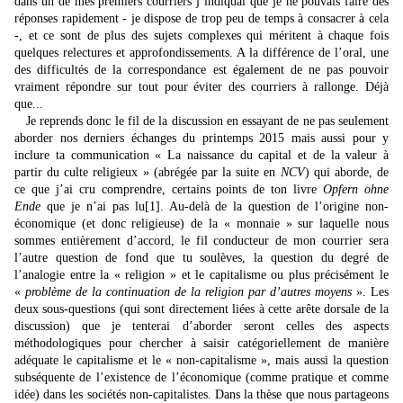
dans un de mes premiers courriers j’indiquai que je ne pouvais faire des
réponses rapidement - je dispose de trop peu de temps à consacrer à cela
-, et ce sont de plus des sujets complexes qui méritent à chaque fois
quelques relectures et approfondissements. A la différence de l’oral, une
des difficultés de la correspondance est également de ne pas pouvoir
vraiment répondre sur tout pour éviter des courriers à rallonge. Déjà
que...
Je reprends donc le fil de la discussion en essayant de ne pas seulement
aborder nos derniers échanges du printemps 2015 mais aussi pour y
inclure ta communication « La naissance du capital et de la valeur à
partir du culte religieux » (abrégée par la suite en
NCV
) qui aborde, de
ce que j’ai cru comprendre, certains points de ton livre
Opfern ohne
Ende
que je n’ai pas lu
[1]
. Au-delà de la question de l’origine non-
économique (et donc religieuse) de la « monnaie » sur laquelle nous
sommes entièrement d’accord, le fil conducteur de mon courrier sera
l’autre question de fond que tu soulèves, la question du degré de
l’analogie entre la « religion » et le capitalisme ou plus précisément le
«
problème de la continuation de la religion par d’autres moyens
». Les
deux sous-questions (qui sont directement liées à cette arête dorsale de la
discussion) que je tenterai d’aborder seront celles des aspects
méthodologiques pour chercher à saisir catégoriellement de manière
adéquate le capitalisme et le « non-capitalisme », mais aussi la question
subséquente de l’existence de l’économique (comme pratique et comme
idée) dans les sociétés non-capitalistes. Dans la thèse que nous partageons