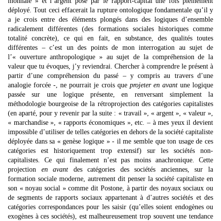
monnaie » et l’argent posé par le rapport-capital une fois pleinement
déployé. Tout ceci effacerait la rupture ontologique fondamentale qu’il y
a je crois entre des éléments plongés dans des logiques d’ensemble
radicalement différentes (des formations sociales historiques comme
totalité concrète), ce qui en fait, en substance, des qualités toutes
différentes – c’est un des points de mon interrogation au sujet de
l’« ouverture anthropologique » au sujet de la compréhension de la
valeur que tu évoques, j’y reviendrai. Chercher à comprendre le présent à
partir d’une compréhension du passé – y compris au travers d’une
analogie forcée -, ne pourrait je crois que
projeter en avant
une logique
passée sur une logique présente, en renversant simplement la
méthodologie bourgeoise de la rétroprojection des catégories capitalistes
(en aparté, pour y revenir par la suite : « travail », « argent », « valeur »,
« marchandise », « rapports économiques », etc. – à mes yeux il devient
impossible d’utiliser de telles catégories en dehors de la société capitaliste
déployée dans sa « genèse logique » - il me semble que ton usage de ces
catégories est historiquement trop extensif) sur les sociétés non-
capitalistes. Ce qui finalement n’est pas moins anachronique. Cette
projection
en avant
des catégories des sociétés anciennes, sur la
formation sociale moderne, autrement dit penser la société capitaliste en
son « noyau social » comme dit Postone, à partir des noyaux sociaux ou
de segments de rapports sociaux appartenant à d’autres sociétés et des
catégories correspondances pour les saisir (qu’elles soient endogènes ou
exogènes à ces sociétés), est malheureusement trop souvent une tendance