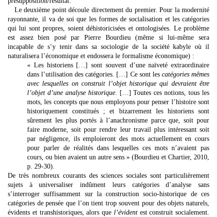
présupposition/résultat.
Le deuxième point découle directement du premier. Pour la modernité
rayonnante, il va de soi que les formes de socialisation et les catégories
qui lui sont propres, soient déhistoricisées et ontologisées. Le problème
est assez bien posé par Pierre Bourdieu (même si lui-même sera
incapable de s’y tenir dans sa sociologie de la société kabyle où il
naturalisera l’économique et endossera le formalisme économique) :
« Les historiens […] sont souvent d’une naïveté extraordinaire
dans l’utilisation des catégories. […] Ce sont les
catégories mêmes
avec lesquelles on construit l’objet historique qui devraient être
l’objet d’une analyse historique
. […] Toutes ces notions, tous les
mots, les concepts que nous employons pour penser l’histoire sont
historiquement constitués ; et bizarrement les historiens sont
sûrement les plus portés à l’anachronisme parce que, soit pour
faire moderne, soit pour rendre leur travail plus intéressant soit
par négligence, ils emploieront des mots actuellement en cours
pour parler de réalités dans lesquelles ces mots n’avaient pas
cours, ou bien avaient un autre sens » (Bourdieu et Chartier, 2010,
p. 29-30).
De très nombreux courants des sciences sociales sont particulièrement
sujets à universaliser indûment leurs catégories d’analyse sans
s’interroger suffisamment sur la construction socio-historique de ces
catégories de pensée que l’on tient trop souvent pour des objets naturels,
évidents et transhistoriques, alors que
l’évident
est construit socialement.