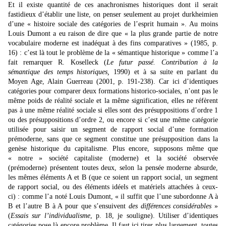
Et il existe quantité de ces anachronismes historiques dont il serait
fastidieux d’établir une liste, on penser seulement au projet durkheimien
d’une « histoire sociale des catégories de l’esprit humain ». Au moins
Louis Dumont a eu raison de dire que « la plus grande partie de notre
vocabulaire moderne est inadéquat à des fins comparatives » (1985, p.
16) : c’est là tout le problème de la « sémantique historique » comme l’a
fait remarquer R. Koselleck (
Le futur passé. Contribution à la
sémantique des temps historiques,
1990) et à sa suite en parlant du
Moyen Age, Alain Guerreau (2001, p. 191-238). Car ici d’identiques
catégories pour comparer deux formations historico-sociales, n’ont pas le
même poids de réalité sociale et la même signification, elles ne réfèrent
pas à une même réalité sociale si elles sont des présuppositions d’ordre 1
ou des présuppositions d’ordre 2, ou encore si c’est une même catégorie
utilisée pour saisir un segment de rapport social d’une formation
prémoderne, sans que ce segment constitue une présupposition dans la
genèse historique du capitalisme. Plus encore, supposons même que
« notre » société capitaliste (moderne) et la société observée
(prémoderne) présentent toutes deux, selon la pensée moderne absurde,
les mêmes éléments A et B (que ce soient un rapport social, un segment
de rapport social, ou des éléments idéels et matériels attachées à ceux-
ci) : comme l’a noté Louis Dumont, « il suffit que l’une subordonne A à
B et l’autre B à A pour que s’ensuivent
des différences considérables
»
(
Essais sur l’individualisme
, p. 18, je souligne). Utiliser d’identiques
catégories pose là encore problème. Il faut ici tirer plus largement, toutes