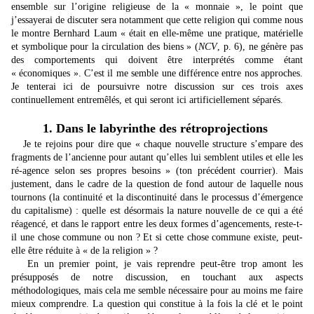
ensemble sur l’origine religieuse de la « monnaie », le point que
j’essayerai de discuter sera notamment que cette religion qui comme nous
le montre Bernhard Laum « était en elle-même une pratique, matérielle
et symbolique pour la circulation des biens » (
NCV
, p. 6), ne génère pas
des comportements qui doivent être interprétés comme étant
« économiques ». C’est il me semble une différence entre nos approches.
Je tenterai ici de poursuivre notre discussion sur ces trois axes
continuellement entremêlés, et qui seront ici artificiellement séparés.
1. Dans le labyrinthe des rétroprojections
Je te rejoins pour dire que « chaque nouvelle structure s’empare des
fragments de l’ancienne pour autant qu’elles lui semblent utiles et elle les
ré-agence selon ses propres besoins » (ton précédent courrier). Mais
justement, dans le cadre de la question de fond autour de laquelle nous
tournons (la continuité et la discontinuité dans le processus d’émergence
du capitalisme) : quelle est désormais la nature nouvelle de ce qui a été
réagencé, et dans le rapport entre les deux formes d’agencements, reste-t-
il une chose commune ou non ? Et si cette chose commune existe, peut-
elle être réduite à « de la religion » ?
En un premier point, je vais reprendre peut-être trop amont les
présupposés de notre discussion, en touchant aux aspects
méthodologiques, mais cela me semble nécessaire pour au moins me faire
mieux comprendre. La question qui constitue à la fois la clé et le point