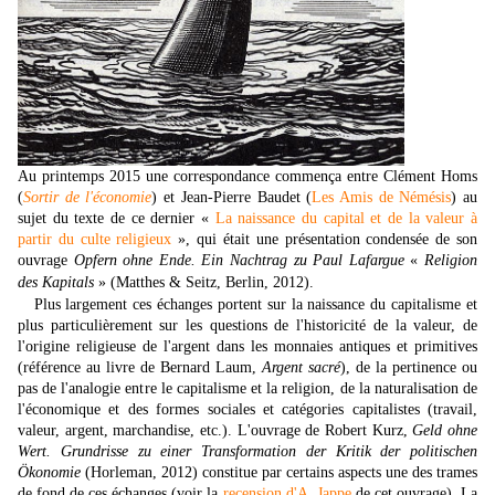
Au printemps 2015 une correspondance commença entre Clément Homs
(
Sortir de l'économie
) et Jean-Pierre Baudet (
Les Amis de Némésis
) au
sujet du texte de ce dernier «
La naissance du capital et de la valeur à
partir du culte religieux
», qui était une présentation condensée de son
ouvrage
Opfern ohne Ende. Ein Nachtrag zu Paul Lafargue
«
Religion
des Kapitals
»
(Matthes & Seitz, Berlin, 2012).
Plus largement ces échanges portent sur la naissance du capitalisme et
plus particulièrement sur les questions de l'historicité de la valeur, de
l'origine religieuse de l'argent dans les monnaies antiques et primitives
(référence au livre de Bernard Laum,
Argent sacré
), de la pertinence ou
pas de l'analogie entre le capitalisme et la religion, de la naturalisation de
l'économique et des formes sociales et catégories capitalistes (travail,
valeur, argent, marchandise, etc.). L'ouvrage de Robert Kurz,
Geld ohne
Wert. Grundrisse zu einer Transformation der Kritik der politischen
Ökonomie
(Horleman, 2012) constitue par certains aspects une des trames
de fond de ces échanges (voir la
recension d'A. Jappe
de cet ouvrage).
La