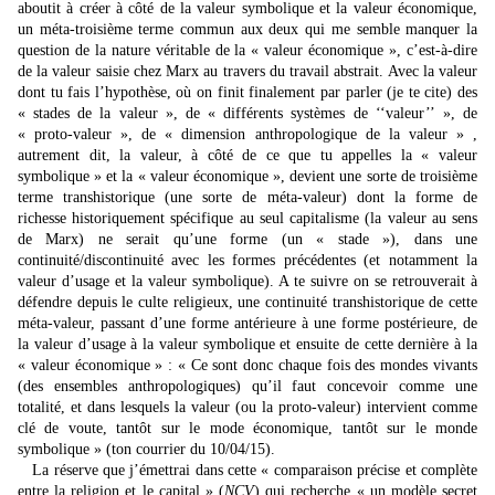
aboutit à créer à côté de la valeur symbolique et la valeur économique,
un méta-troisième terme commun aux deux qui me semble manquer la
question de la nature véritable de la « valeur économique », c’est-à-dire
de la valeur saisie chez Marx au travers du travail abstrait. Avec la valeur
dont tu fais l’hypothèse, où on finit finalement par parler (je te cite) des
« stades de la valeur », de « différents systèmes de ‘‘valeur’’ », de
« proto-valeur », de « dimension anthropologique de la valeur » ,
autrement dit, la valeur, à côté de ce que tu appelles la « valeur
symbolique » et la « valeur économique », devient une sorte de troisième
terme transhistorique (une sorte de méta-valeur) dont la forme de
richesse historiquement spécifique au seul capitalisme (la valeur au sens
de Marx) ne serait qu’une forme (un « stade »), dans une
continuité/discontinuité avec les formes précédentes (et notamment la
valeur d’usage et la valeur symbolique). A te suivre on se retrouverait à
défendre depuis le culte religieux, une continuité transhistorique de cette
méta-valeur, passant d’une forme antérieure à une forme postérieure, de
la valeur d’usage à la valeur symbolique et ensuite de cette dernière à la
« valeur économique » : « Ce sont donc chaque fois des mondes vivants
(des ensembles anthropologiques) qu’il faut concevoir comme une
totalité, et dans lesquels la valeur (ou la proto-valeur) intervient comme
clé de voute, tantôt sur le mode économique, tantôt sur le monde
symbolique » (ton courrier du 10/04/15).
La réserve que j’émettrai dans cette « comparaison précise et complète
entre la religion et le capital » (
NCV
) qui recherche « un modèle secret