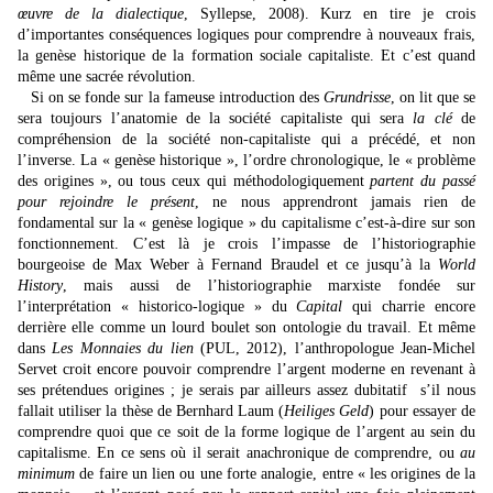
œuvre de la dialectique
, Syllepse, 2008). Kurz en tire je crois
d’importantes conséquences logiques pour comprendre à nouveaux frais,
la genèse historique de la formation sociale capitaliste. Et c’est quand
même une sacrée révolution.
Si on se fonde sur la fameuse introduction des
Grundrisse
, on lit que se
sera toujours l’anatomie de la société capitaliste qui sera
la clé
de
compréhension de la société non-capitaliste qui a précédé, et non
l’inverse. La « genèse historique », l’ordre chronologique, le « problème
des origines », ou tous ceux qui méthodologiquement
partent du passé
pour rejoindre le présent
, ne nous apprendront jamais rien de
fondamental sur la « genèse logique » du capitalisme c’est-à-dire sur son
fonctionnement. C’est là je crois l’impasse de l’historiographie
bourgeoise de Max Weber à Fernand Braudel et ce jusqu’à la
World
History
, mais aussi de l’historiographie marxiste fondée sur
l’interprétation « historico-logique » du
Capital
qui charrie encore
derrière elle comme un lourd boulet son ontologie du travail. Et même
dans
Les Monnaies du lien
(PUL, 2012), l’anthropologue Jean-Michel
Servet croit encore pouvoir comprendre l’argent moderne en revenant à
ses prétendues origines ; je serais par ailleurs assez dubitatif s’il nous
fallait utiliser la thèse de Bernhard Laum (
Heiliges Geld
) pour essayer de
comprendre quoi que ce soit de la forme logique de l’argent au sein du
capitalisme. En ce sens où il serait anachronique de comprendre, ou
au
minimum
de faire un lien ou une forte analogie, entre « les origines de la