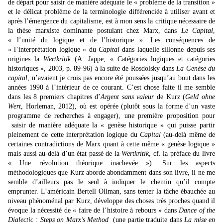
de départ pour saisir de manière adéquate le « problème de la transition »
et le délicat problème de la terminologie différenciée à utiliser avant et
après l’émergence du capitalisme, est à mon sens la critique nécessaire de
la thèse marxiste dominante postulant chez Marx, dans
Le Capital
,
« l’unité du logique et de l’historique ». Les conséquences de
« l’interprétation logique » du
Capital
dans laquelle sillonne depuis ses
origines la
Wertkritik
(A. Jappe, « Catégories logiques et catégories
historiques », 2003, p. 89-96) à la suite de Rosdolsky dans
La Genèse du
capital
, n’avaient je crois pas encore été poussées jusqu’au bout dans les
années 1990 à l’intérieur de ce courant. C’est chose faite il me semble
dans les 8 premiers chapitres d’
Argent sans valeur
de Kurz (
Geld ohne
Wert
, Horleman, 2012), où est opérée (plutôt sous la forme d’un vaste
programme de recherches à engager), une première proposition pour
saisir de manière adéquate la « genèse historique » qui puisse partir
pleinement de cette interprétation logique du
Capital
(au-delà même de
certaines contradictions de Marx quant à cette même « genèse logique »
mais aussi au-delà d’un état passé de la
Wertkritik
, cf. la préface du livre
« Une révolution théorique inachevée »). Sur les aspects
méthodologiques que Kurz aborde abondamment dans son livre, il ne me
semble d’ailleurs pas le seul à indiquer le chemin qu’il compte
emprunter. L’américain Bertell Ollman, sans tenter la tâche ébauchée au
niveau phénoménal par Kurz, développe des choses très proches quand il
évoque la nécessité de « faire de l’histoire à rebours » dans
Dance of the
Dialectic : Steps on Marx’s Method
(une partie traduite dans
La mise en