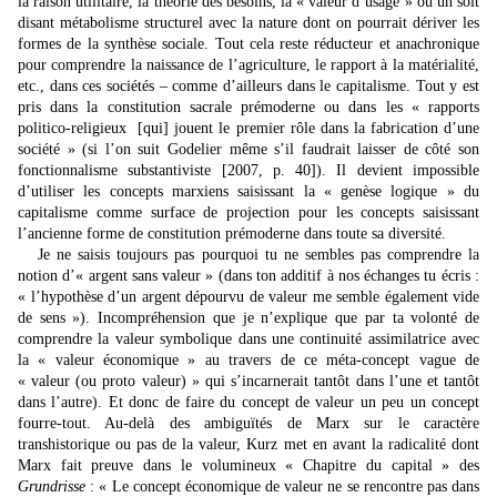
la raison utilitaire, la théorie des besoins, la « valeur d’usage » ou un soit
disant métabolisme structurel avec la nature dont on pourrait dériver les
formes de la synthèse sociale. Tout cela reste réducteur et anachronique
pour comprendre la naissance de l’agriculture, le rapport à la matérialité,
etc., dans ces sociétés – comme d’ailleurs dans le capitalisme. Tout y est
pris dans la constitution sacrale prémoderne ou dans les « rapports
politico-religieux [qui] jouent le premier rôle dans la fabrication d’une
société » (si l’on suit Godelier même s’il faudrait laisser de côté son
fonctionnalisme substantiviste [2007, p. 40]). Il devient impossible
d’utiliser les concepts marxiens saisissant la « genèse logique » du
capitalisme comme surface de projection pour les concepts saisissant
l’ancienne forme de constitution prémoderne dans toute sa diversité.
Je ne saisis toujours pas pourquoi tu ne sembles pas comprendre la
notion d’« argent sans valeur » (dans ton additif à nos échanges tu écris :
« l’hypothèse d’un argent dépourvu de valeur me semble également vide
de sens »). Incompréhension que je n’explique que par ta volonté de
comprendre la valeur symbolique dans une continuité assimilatrice avec
la « valeur économique » au travers de ce méta-concept vague de
« valeur (ou proto valeur) » qui s’incarnerait tantôt dans l’une et tantôt
dans l’autre). Et donc de faire du concept de valeur un peu un concept
fourre-tout. Au-delà des ambiguïtés de Marx sur le caractère
transhistorique ou pas de la valeur, Kurz met en avant la radicalité dont
Marx fait preuve dans le volumineux « Chapitre du capital » des
Grundrisse
: « Le concept économique de valeur ne se rencontre pas dans