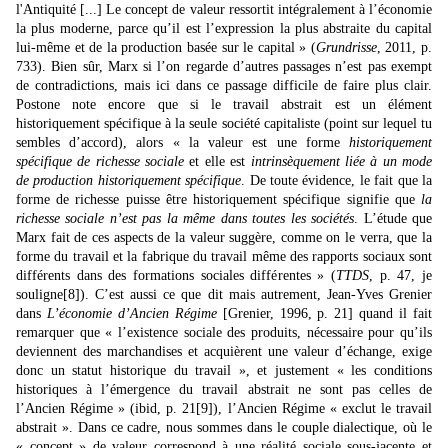
l'Antiquité [...] Le concept de valeur ressortit intégralement à l’économie
la plus moderne, parce qu’il est l’expression la plus abstraite du capital
lui-même et de la production basée sur le capital » (
Grundrisse
, 2011, p.
733). Bien sûr, Marx si l’on regarde d’autres passages n’est pas exempt
de contradictions, mais ici dans ce passage difficile de faire plus clair.
Postone note encore que si le travail abstrait est un élément
historiquement spécifique à la seule société capitaliste (point sur lequel tu
sembles d’accord), alors « la valeur est une forme
historiquement
spécifique de richesse sociale
et elle est
intrinsèquement liée à un mode
de production historiquement spécifique
. De toute évidence, le fait que la
forme de richesse puisse être historiquement spécifique signifie que
la
richesse sociale n’est pas la même dans toutes les sociétés
. L’étude que
Marx fait de ces aspects de la valeur suggère, comme on le verra, que la
forme du travail et la fabrique du travail même des rapports sociaux sont
différents dans des formations sociales différentes » (
TTDS
, p. 47, je
souligne
[8]
). C’est aussi ce que dit mais autrement, Jean-Yves Grenier
dans
L’économie d’Ancien Régime
[Grenier, 1996, p. 21] quand il fait
remarquer que « l’existence sociale des produits, nécessaire pour qu’ils
deviennent des marchandises et acquièrent une valeur d’échange, exige
donc un statut historique du travail », et justement « les conditions
historiques à l’émergence du travail abstrait ne sont pas celles de
l’Ancien Régime » (ibid, p. 21
[9]
), l’Ancien Régime « exclut le travail
abstrait ». Dans ce cadre, nous sommes dans le couple dialectique, où le
« concept » de valeur correspond à une réalité sociale sous-jacente et