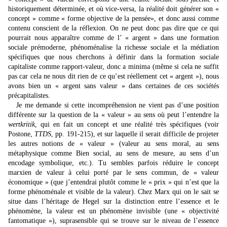
historiquement déterminée, et où vice-versa, la réalité doit générer son «
concept » comme « forme objective de la pensée», et donc aussi comme
contenu conscient de la réflexion. On ne peut donc pas dire que ce qui
pourrait nous apparaître comme de l’ « argent » dans une formation
sociale prémoderne, phénoménalise la richesse sociale et la médiation
spécifiques que nous cherchons à définir dans la formation sociale
capitaliste comme rapport-valeur, donc a minima (même si cela ne suffit
pas car cela ne nous dit rien de ce qu’est réellement cet « argent »), nous
avons bien un « argent sans valeur » dans certaines de ces sociétés
précapitalistes.
Je me demande si cette incompréhension ne vient pas d’une position
différente sur la question de la « valeur » au sens où peut l’entendre la
wertkritik
, qui en fait un concept et une réalité très spécifiques (voir
Postone,
TTDS
, pp. 191-215), et sur laquelle il serait difficile de projeter
les autres notions de « valeur » (valeur au sens moral, au sens
métaphysique comme Bien social, au sens de mesure, au sens d’un
encodage symbolique, etc.). Tu sembles parfois réduire le concept
marxien de valeur à celui porté par le sens commun, de « valeur
économique » (que j’entendrai plutôt comme le « prix » qui n’est que la
forme phénoménale et visible de la valeur). Chez Marx qui on le sait se
situe dans l’héritage de Hegel sur la distinction entre l’essence et le
phénomène, la valeur est un phénomène invisible (une « objectivité
fantomatique »), suprasensible qui se trouve sur le niveau de l’essence