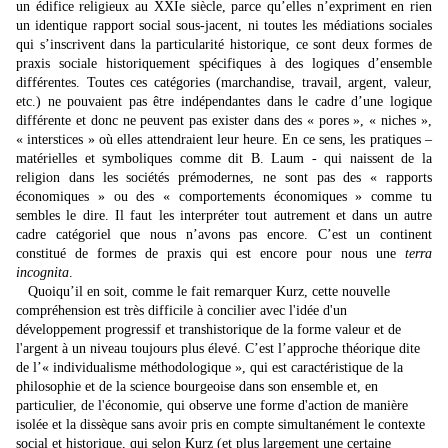
un édifice religieux au XXIe siècle, parce qu’elles n’expriment en rien
un identique rapport social sous-jacent, ni toutes les médiations sociales
qui s’inscrivent dans la particularité historique, ce sont deux formes de
praxis sociale historiquement spécifiques à des logiques d’ensemble
différentes. Toutes ces catégories (marchandise, travail, argent, valeur,
etc.) ne pouvaient pas être indépendantes dans le cadre d’une logique
différente et donc ne peuvent pas exister dans des « pores », « niches »,
« interstices » où elles attendraient leur heure. En ce sens, les pratiques –
matérielles et symboliques comme dit B. Laum - qui naissent de la
religion dans les sociétés prémodernes, ne sont pas des « rapports
économiques » ou des « comportements économiques » comme tu
sembles le dire. Il faut les interpréter tout autrement et dans un autre
cadre catégoriel que nous n’avons pas encore. C’est un continent
constitué de formes de praxis qui est encore pour nous une
terra
incognita
.
Quoiqu’il en soit, comme le fait remarquer Kurz, cette nouvelle
compréhension est très difficile à concilier avec l'idée d'un
développement progressif et transhistorique de la forme valeur et de
l'argent à un niveau toujours plus élevé. C’est l’approche théorique dite
de l’« individualisme méthodologique », qui est caractéristique de la
philosophie et de la science bourgeoise dans son ensemble et, en
particulier, de l'économie, qui observe une forme d'action de manière
isolée et la dissèque sans avoir pris en compte simultanément le contexte
social et historique, qui selon Kurz (et plus largement une certaine