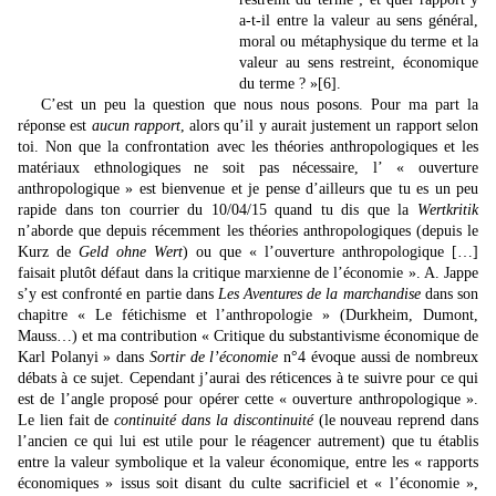
a-t-il entre la valeur au sens général,
moral ou métaphysique du terme et la
valeur au sens restreint, économique
du terme ? »
[6]
.
C’est un peu la question que nous nous posons. Pour ma part la
réponse est
aucun rapport
, alors qu’il y aurait justement un rapport selon
toi. Non que la confrontation avec les théories anthropologiques et les
matériaux ethnologiques ne soit pas nécessaire, l’ « ouverture
anthropologique » est bienvenue et je pense d’ailleurs que tu es un peu
rapide dans ton courrier du 10/04/15 quand tu dis que la
Wertkritik
n’aborde que depuis récemment les théories anthropologiques (depuis le
Kurz de
Geld ohne Wert
) ou que « l’ouverture anthropologique […]
faisait plutôt défaut dans la critique marxienne de l’économie ». A. Jappe
s’y est confronté en partie dans
Les Aventures de la marchandise
dans son
chapitre « Le fétichisme et l’anthropologie » (Durkheim, Dumont,
Mauss…) et ma contribution « Critique du substantivisme économique de
Karl Polanyi » dans
Sortir de l’économie
n°4 évoque aussi de nombreux
débats à ce sujet. Cependant j’aurai des réticences à te suivre pour ce qui
est de l’angle proposé pour opérer cette « ouverture anthropologique ».
Le lien fait de
continuité dans la discontinuité
(le nouveau reprend dans
l’ancien ce qui lui est utile pour le réagencer autrement) que tu établis
entre la valeur symbolique et la valeur économique, entre les « rapports
économiques » issus soit disant du culte sacrificiel et « l’économie »,