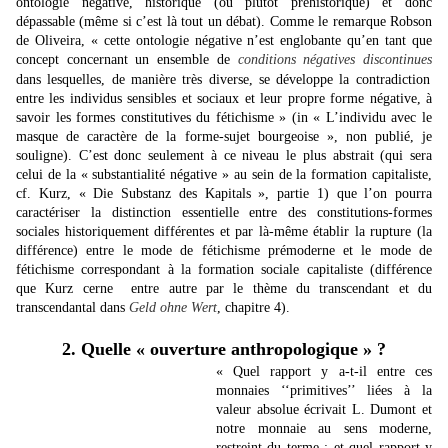
ontologie négative, historique (ou plutôt préhistorique) et donc
dépassable (même si c’est là tout un débat). Comme le remarque Robson
de Oliveira, « cette ontologie négative n’est englobante qu’en tant que
concept concernant un ensemble de
conditions négatives discontinues
dans lesquelles, de manière très diverse, se développe la contradiction
entre les individus sensibles et sociaux et leur propre forme négative, à
savoir les formes constitutives du fétichisme » (in « L’individu avec le
masque de caractère de la forme-sujet bourgeoise », non publié, je
souligne). C’est donc seulement à ce niveau le plus abstrait (qui sera
celui de la « substantialité négative » au sein de la formation capitaliste,
cf. Kurz, « Die Substanz des Kapitals », partie 1) que l’on pourra
caractériser la distinction essentielle entre des constitutions-formes
sociales historiquement différentes et par là-même établir la rupture (la
différence) entre le mode de fétichisme prémoderne et le mode de
fétichisme correspondant à la formation sociale capitaliste (différence
que Kurz cerne entre autre par le thème du transcendant et du
transcendantal dans
Geld ohne Wert
, chapitre 4).
2. Quelle « ouverture anthropologique » ?
« Quel rapport y a-t-il entre ces
monnaies ‘‘primitives’’ liées à la
valeur absolue écrivait L. Dumont et
notre monnaie au sens moderne,
restreint du terme ; et quel rapport y