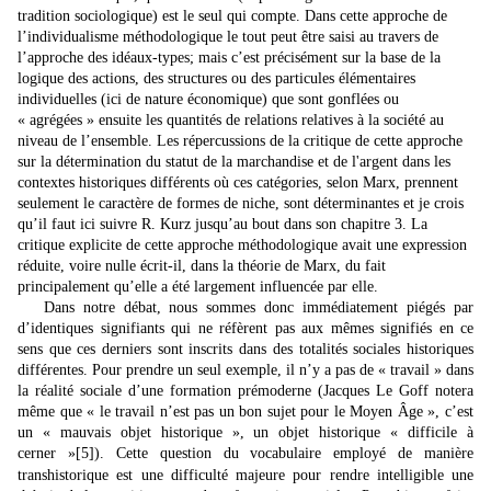
tradition sociologique) est le seul qui compte. Dans cette approche de
l’individualisme méthodologique le tout peut être saisi au travers de
l’approche des idéaux-ty
pes; mais c’est précisément sur la base de la
logique des actions, des structures ou des particules élémentaires
individuelles (ici de nature économique) que sont gonflées ou
« agrégées » ensuite les quantités de relations relatives à la société au
niveau de l’ensemble. Les répercussions de la critique de cette approche
sur la détermination du statut de la marchandise et de l'argent dans les
contextes historiques différents où ces catégories, selon Marx, prennent
seulement le caractère de formes de niche, sont déterminantes et je crois
qu’il faut ici suivre R. Kurz jusqu’au bout dans son chapitre 3. La
critique explicite de cette approche méthodologique avait une expression
réduite, voire nulle écrit-il, dans la théorie de Marx, du fait
principalement qu’elle a été largement influencée par elle.
Dans notre débat, nous sommes donc immédiatement piégés par
d’identiques signifiants qui ne réfèrent pas aux mêmes signifiés en ce
sens que ces derniers sont inscrits dans des totalités sociales historiques
différentes. Pour prendre un seul exemple, il n’y a pas de « travail » dans
la réalité sociale d’une formation prémoderne (Jacques Le Goff notera
même que « le travail n’est pas un bon sujet pour le Moyen Âge », c’est
un « mauvais objet historique », un objet historique « difficile à
cerner »
[5]
). Cette question du vocabulaire employé de manière
transhistorique est une difficulté majeure pour rendre intelligible une