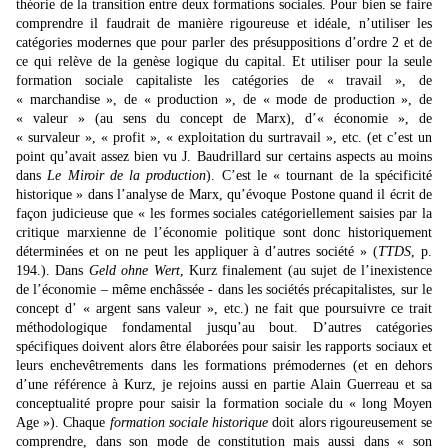
théorie de la transition entre deux formations sociales. Pour bien se faire
comprendre il faudrait de manière rigoureuse et idéale, n’utiliser les
catégories modernes que pour parler des présuppositions d’ordre 2 et de
ce qui relève de la genèse logique du capital. Et utiliser pour la seule
formation sociale capitaliste les catégories de « travail », de
« marchandise », de « production », de « mode de production », de
« valeur » (au sens du concept de Marx), d’« économie », de
« survaleur », « profit », « exploitation du surtravail », etc. (et c’est un
point qu’avait assez bien vu J. Baudrillard sur certains aspects au moins
dans
Le Miroir de la production
). C’est le « tournant de la spécificité
historique » dans l’analyse de Marx, qu’évoque Postone quand il écrit de
façon judicieuse que « les formes sociales catégoriellement saisies par la
critique marxienne de l’économie politique sont donc historiquement
déterminées et on ne peut les appliquer à d’autres société » (
TTDS
, p.
194.). Dans
Geld ohne Wert
, Kurz finalement (au sujet de l’inexistence
de l’économie – même enchâssée - dans les sociétés précapitalistes, sur le
concept d’ « argent sans valeur », etc.) ne fait que poursuivre ce trait
méthodologique fondamental jusqu’au bout. D’autres catégories
spécifiques doivent alors être élaborées pour saisir les rapports sociaux et
leurs enchevêtrements dans les formations prémodernes (et en dehors
d’une référence à Kurz, je rejoins aussi en partie Alain Guerreau et sa
conceptualité propre pour saisir la formation sociale du « long Moyen
Age »). Chaque
formation sociale historique
doit alors rigoureusement se
comprendre, dans son mode de constitution mais aussi dans « son