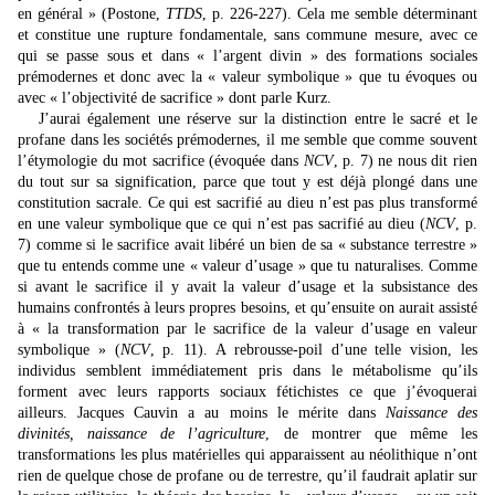
en général » (Postone,
TTDS
, p. 226-227). Cela me semble déterminant
et constitue une rupture fondamentale, sans commune mesure, avec ce
qui se passe sous et dans « l’argent divin » des formations sociales
prémodernes et donc avec la « valeur symbolique » que tu évoques ou
avec « l’objectivité de sacrifice » dont parle Kurz.
J’aurai également une réserve sur la distinction entre le sacré et le
profane dans les sociétés prémodernes, il me semble que comme souvent
l’étymologie du mot sacrifice (évoquée dans
NCV
, p. 7) ne nous dit rien
du tout sur sa signification, parce que tout y est déjà plongé dans une
constitution sacrale. Ce qui est sacrifié au dieu n’est pas plus transformé
en une valeur symbolique que ce qui n’est pas sacrifié au dieu (
NCV
, p.
7) comme si le sacrifice avait libéré un bien de sa « substance terrestre »
que tu entends comme une « valeur d’usage » que tu naturalises. Comme
si avant le sacrifice il y avait la valeur d’usage et la subsistance des
humains confrontés à leurs propres besoins, et qu’ensuite on aurait assisté
à « la transformation par le sacrifice de la valeur d’usage en valeur
symbolique » (
NCV
, p. 11). A rebrousse-poil d’une telle vision, les
individus semblent immédiatement pris dans le métabolisme qu’ils
forment avec leurs rapports sociaux fétichistes ce que j’évoquerai
ailleurs. Jacques Cauvin a au moins le mérite dans
Naissance des
divinités, naissance de l’agriculture
, de montrer que même les
transformations les plus matérielles qui apparaissent au néolithique n’ont
rien de quelque chose de profane ou de terrestre, qu’il faudrait aplatir sur