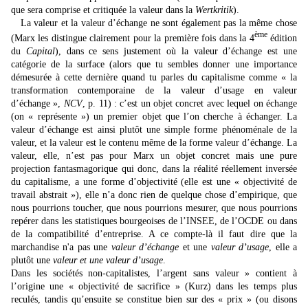
que sera comprise et critiquée la valeur dans la
Wertkritik
).
La valeur et la valeur d’échange ne sont également pas la même chose
ème
(Marx les distingue clairement pour la première fois dans la 4
édition
du
Capital
), dans ce sens justement où la valeur d’échange est une
catégorie de la surface (alors que tu sembles donner une importance
démesurée à cette dernière quand tu parles du capitalisme comme « la
transformation contemporaine de la valeur d’usage en valeur
d’échange »,
NCV
, p. 11) : c’est un objet concret avec lequel on échange
(on « représente ») un premier objet que l’on cherche à échanger. La
valeur d’échange est ainsi plutôt une simple forme phénoménale de la
valeur, et la valeur est le contenu même de la forme valeur d’échange. La
valeur, elle, n’est pas pour Marx un objet concret mais une pure
projection fantasmagorique qui donc, dans la réalité réellement inversée
du capitalisme, a une forme d’objectivité (elle est une « objectivité de
travail abstrait »), elle n’a donc rien de quelque chose d’empirique, que
nous pourrions toucher, que nous pourrions mesurer, que nous pourrions
repérer dans les statistiques bourgeoises de l’INSEE, de l’OCDE ou dans
de la compatibilité d’entreprise. A ce compte-là il faut dire que la
marchandise n'a pas une
valeur d’échange
et une
valeur d’usage
, elle a
plutôt une
valeur et une valeur d’usage
.
Dans les sociétés non-capitalistes, l’argent sans valeur » contient à
l’origine une « objectivité de sacrifice » (Kurz) dans les temps plus
reculés, tandis qu’ensuite se constitue bien sur des « prix » (ou disons