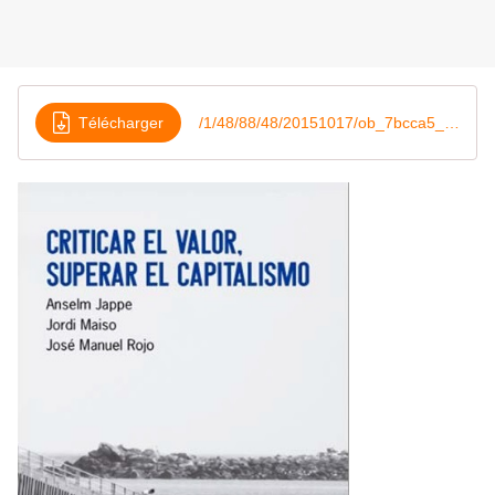
Télécharger
/1/48/88/48/20151017/ob_7bcca5_bibliografia-critica-del-valor-en-cast