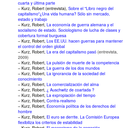
cuarta y última parte
– Kurz, Robert (entrevista),
Sobre el "Libro negro del
capitalismo"¿Una vida humana? Sólo sin mercado,
estado y trabajo
– Kurz, Robert,
La economía de guerra alemana y el
socialismo de estado. Sociologismo de lucha de clases y
cobertura formal burguesa
– Kurz, Robert,
Los EE.UU. hacen guerras para mantener
el control del orden global
– Kurz, Robert,
La era del capitalismo pasó
(entrevista,
2009)
– Kurz, Robert,
La pulsión de muerte de la competencia
– Kurz, Robert,
La guerra de los dos mundos
– Kurz, Robert,
La ignorancia de la sociedad del
conocimiento
– Kurz, Robert,
La comercialización del alma
– Kurz, Robert,
¿ Auschwitz de coartada ?
– Kurz, Robert,
La expropiación del tiempo
– Kurz, Robert,
Contra-realismo
– Kurz, Robert,
Economía política de los derechos del
hombre
– Kurz, Robert,
El euro se derrite. La Comisión Europea
flexibiliza los criterios de estabilidad
– Kurz, Robert,
El mecanismo de la corrosión