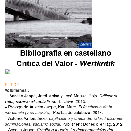
Bibliografía en castellano
Critica del Valor -
Wertkritik
En PDF
V
olúmenes :
– Anselm Jappe, Jordi Maiso y José Manuel Rojo,
Criticar el
valor, superar el capitalismo
, Enclave, 2015.
– Prologo de Anselm Jappe, Karl Marx,
El f
etichismo de la
mercancia (y su secreto)
,
Pepitas de calabaza, 2014.
–
Autores Varios,
Sexo, capitalismo y crítica del valor. Pulsiones,
dominaciones, sadismo social
,
Publisher : Dones d´enllaç, 2012.
– Anselm Jappe,
Crédito a muerte. La descomposición del