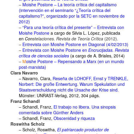
–
Moishe Postone – La teoría crítica del capitalismo
(intervención en el seminario “¿Teoría crítica del
capitalismo?”, organizado por la SETC en noviembre de
2012)
–
“Para una teoría crítica del presente” – Entrevista con
Moishe Postone
a cargo de Silvia L. López, publicada
en
Con
stelaciones. Revista de Teoría Crítica
(2012).
–
Entrevista con Moishe Postone en Diagonal (4/02/2013)
–
Entrevista con Moishe Postone en
Encrucijadas. Revista
crítica de ciencias sociales
(a cargo de A. Briales, 2014)
–
M
oishe Postone – Repensando a Marx (en un mundo
post-marxista)
Clara Navarro
– Navarro, Clara,
Reseña de LOHOFF, Ernst y TRENKLE,
Norbert: Die große Entwertung. Warum Spekulation und
Staatsverschuldung nicht die Ursache der Krise sind
.
Münster: UNRAST-Verlag, 2012, 304 págs.
Franz Schandl
– Schandl, Franz,
El trabajo no libera. Una sinopsis
comentada sobre Günther Anders
– Schandl, Franz,
Obscenidad y riqueza
Roswitha Scholz
– Scholz, Roswitha,
El patriarcado productor de