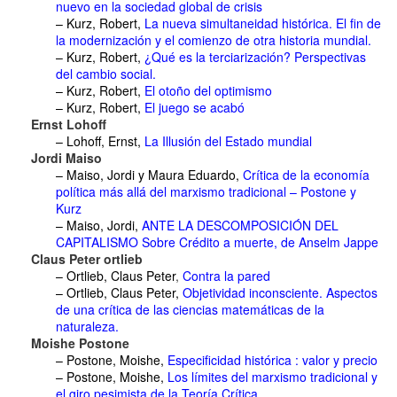
nuevo en la sociedad global de crisis
– Kurz, Robert,
La nueva simultaneidad histórica. El fin de
la modernización y el comienzo de otra historia mundial.
– Kurz, Robert,
¿Qué es la terciarización? Perspectivas
del cambio social.
– Kurz, Robert,
El otoño del optimismo
– Kurz, Robert,
El juego se acabó
Ernst Lohoff
– Lohoff, Ernst,
La Illusión del Estado mundial
Jordi Maiso
– Maiso, Jordi y Maura Eduardo,
Crítica de la economía
política más allá del marxismo tradicional – Postone y
Kurz
– Maiso, Jordi,
ANTE LA DESCOMPOSICIÓN DEL
CAPITALISMO Sobre Crédito a muerte, de Anselm Jappe
Claus Peter ortlieb
– Ortlieb, Claus Peter
,
Contra la pared
– Ortlieb, Claus Peter,
Objetividad inconsciente. Aspectos
de una crítica de las ciencias matemáticas de la
naturaleza.
Moishe Postone
– Postone, Moishe,
Especificidad histórica : valor y precio
– Postone, Moishe,
Los límites del marxismo tradicional y
el giro pesimista de la Teoría Crítica.