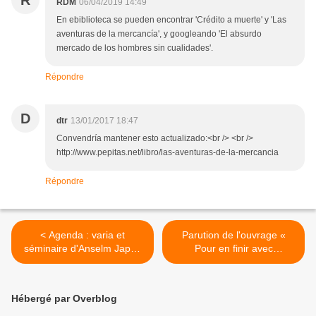
RDM
06/04/2019 14:49
En ebiblioteca se pueden encontrar 'Crédito a muerte' y 'Las
aventuras de la mercancía', y googleando 'El absurdo
mercado de los hombres sin cualidades'.
Répondre
D
dtr
13/01/2017 18:47
Convendría mantener esto actualizado:<br /> <br />
http://www.pepitas.net/libro/las-aventuras-de-la-mercancia
Répondre
< Agenda : varia et
Parution de l'ouvrage «
séminaire d'Anselm Jappe
Pour en finir avec
(Capitalisme et
l'économie. Décroissance et
narcissisme)
critique de la valeur », de
Serge Latouche et Anselm
Hébergé par Overblog
Jappe (éditions Libre et
Solidaire) >