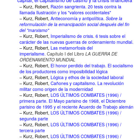
capital, el capitalismo de casino y la crisis financiera
– Kurz, Robert,
Razón sangrienta. 20 tesis contra la
llamada Ilustración y los "valores occidentales"
– Kurz, Robert,
Antieconomía y antipolítica.
Sobre la
reformulación de la emancipación social después del fin
del "marxismo"
– Kurz, Robert,
Imperialismo de crisis. 6 tesis sobre el
carácter de las nuevas guerras de ordenamiento mundial.
– Kurz, Robert,
Las metamorfosis del
imperialisme.
Capítulo I del Libro
LA GUERRA DE
ORDENAMIENTO MUNDIAL
– Kurz, Robert,
El honor perdido del trabajo. El socialismo
de los productores como imposibilidad lógica
– Kurz, Robert,
Lógica y ethos de la sociedad laboral
– Kurz, Robert,
Cañones y capitalismo. La revolución
militar como origen de la modernidad
– Kurz, Robert,
LOS ÚLTIMOS COMBATES (1996) /
primera parte. El Mayo parisino de 1968, el Diciembre
parisino de 1995 y el reciente Acuerdo de Trabajo alemán
– Kurz, Robert,
LOS ÚLTIMOS COMBATES (1996) /
segunda parte
– Kurz, Robert,
LOS ÚLTIMOS COMBATES (1996) /
tercera parte
– Kurz, Robert,
LOS ÚLTIMOS COMBATES (1996) /